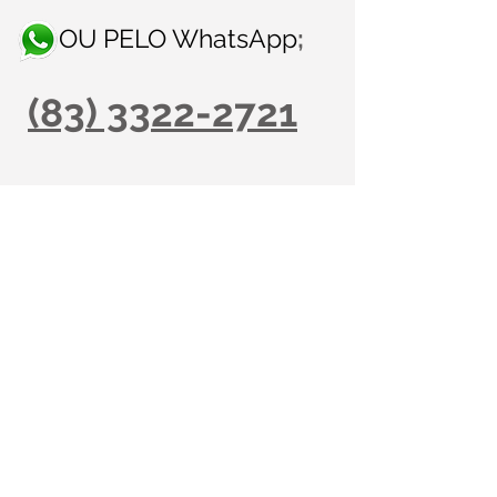
OU PELO WhatsApp
;
(83) 3322-2721
I
Av. Floriano Peixoto, 1036, centro,
Campina Grande, PB.
I
I
Av. Floriano Peixoto, 913, centro,
Campina Grande, PB.
(83) 3322-2721
/
3099-1284
(83) 3322-2721